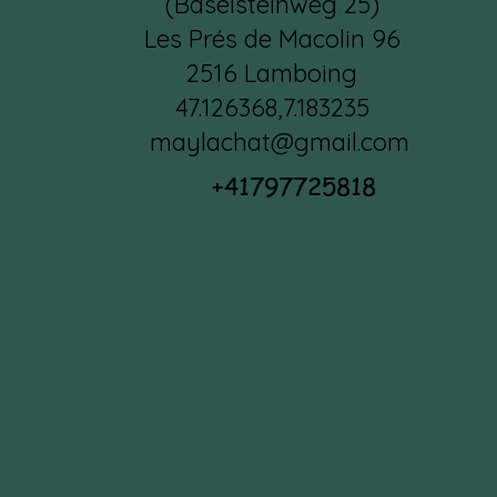
(Baselsteinweg 25)
Les Prés de Macolin 96
2516 Lamboing
47.126368,7.183235
maylachat@gmail.com
+41797725818